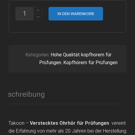
TAKOON
IN DEN WARENKORB
-
VERSTECKTES
OHRHÖRER
FÜR
PRÜFUNGEN
ANTI-
STÖRSENDER
MENGE
Kategorien:
Hohe Qualität kopfhorern für
Prüfungen
,
Kopfhörern für Prüfungen
Beschreibung
Takoon –
Verstecktes Ohrhör für Prüfungen
vereint
die Erfahrung von mehr als 20 Jahren bei der Herstellung