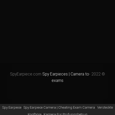
Spy Earpieces | Camera to
© 2022 -SpyEarpiece.com
exams
Spy Earpiece
|
Spy Earpiece Camera | Cheating Exam Camera
|
Versteckte
0
Kopfhöre
|
Kamera Für Prüfungsbetrug
MENU