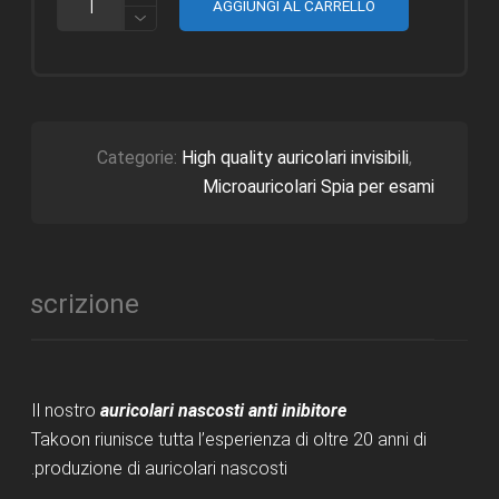
AGGIUNGI AL CARRELLO
AURICOLARI
NASCOSTI
ANTI
INIBITORE
JAMMER
QUANTITÀ
Categorie:
High quality auricolari invisibili
,
Microauricolari Spia per esami
Descrizione
Il nostro
auricolari nascosti anti inibitore
Takoon riunisce tutta l’esperienza di oltre 20 anni di
produzione di auricolari nascosti.